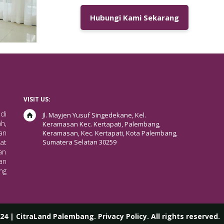
Hubungi Kami Sekarang
VISIT US:
di
Jl. Mayjen Yusuf Singedekane, Kel.
h,
Keramasan Kec. Kertapati, Palembang,
an
Keramasan, Kec. Kertapati, Kota Palembang,
Sumatera Selatan 30259
at
an
an
ng
24 | CitraLand Palembang.
Privacy Policy
.
All rights reserved.