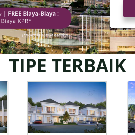
py
| FREE Biaya-Biaya :
 Biaya KPR*
(*syarat ketentuan berlaku)
TIPE TERBAIK