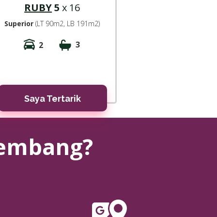
RUBY
5
x 16
Superior
(LT 90m2, LB 191m2)
3
2
2
2
Saya Tertarik
lembang?