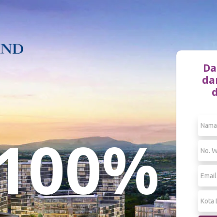
Da
da
100%