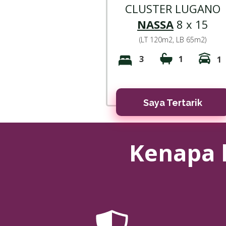
CLUSTER LUGANO
NASSA
8 x 15
(LT 120m2, LB 65m2)
3
1
1
Saya Tertarik
Kenapa 