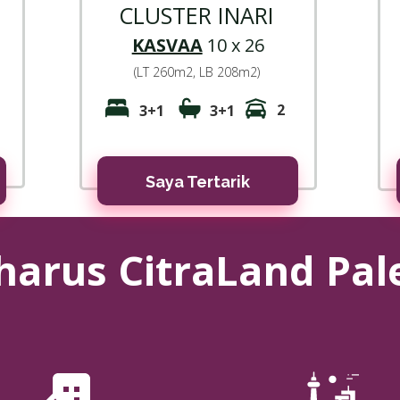
CLUSTER INARI
KASVAA
10 x 26
(LT 260m2, LB 208m2)
2
3+1
3+1
Saya Tertarik
harus CitraLand Pa